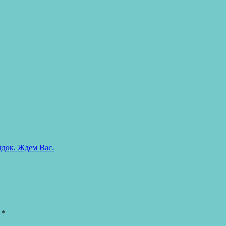
ядок. Ждем Вас.
ы
*