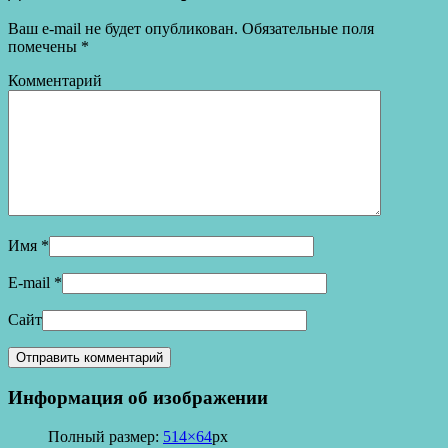
Ваш e-mail не будет опубликован.
Обязательные поля
помечены
*
Комментарий
Имя
*
E-mail
*
Сайт
Информация об изображении
Полный размер:
514×64
px