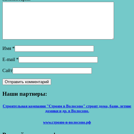
Имя
*
E-mail
*
Сайт
Наши партнеры:
Строительная компания "Строим в Волосово" строит дома, бани, летние
домики и др. в Волосово.
www.строим-в-волосово.рф