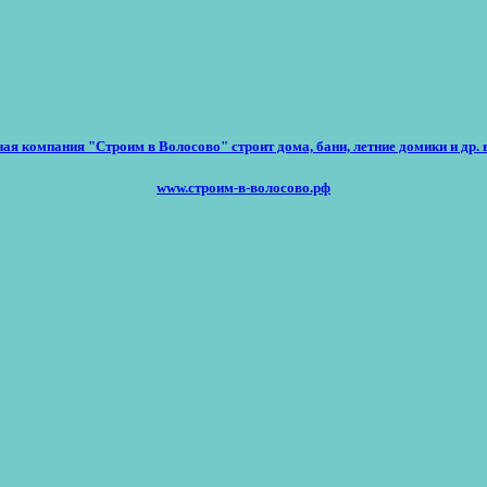
ая компания "Строим в Волосово" строит дома, бани, летние домики и др. 
www.строим-в-волосово.рф