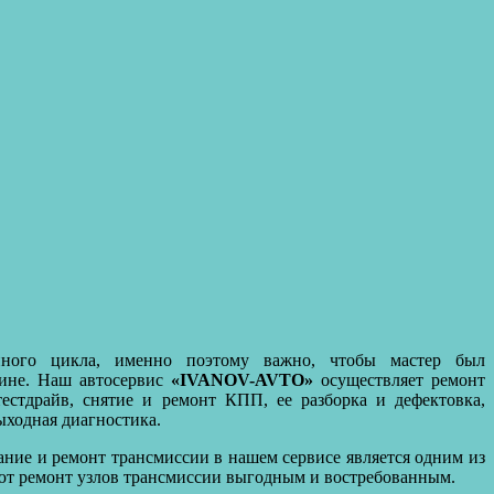
онного цикла, именно поэтому важно, чтобы мастер был
шине. Наш автосервис
«IVANOV-AVTO»
осуществляет ремонт
естдрайв, снятие и ремонт КПП, ее разборка и дефектовка,
ыходная диагностика.
ание и ремонт трансмиссии в нашем сервисе является одним из
ают ремонт узлов трансмиссии выгодным и востребованным.